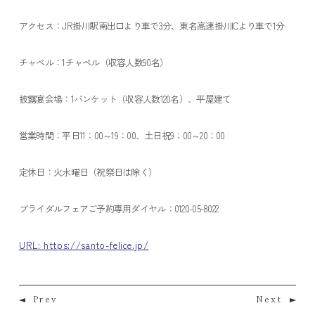
アクセス：JR掛川駅南出口より車で3分、東名高速掛川ICより車で1分
チャペル：1チャペル（収容人数90名）
披露宴会場：1バンケット（収容人数120名）、平屋建て
営業時間：平日11：00～19：00、土日祝9：00～20：00
定休日：火水曜日（祝祭日は除く）
ブライダルフェアご予約専用ダイヤル：0120-05-8022
URL: https://santo-felice.jp/
Prev
Next