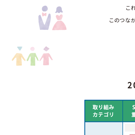
こ
このつな
2