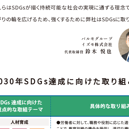
れらはSDGsが描く持続可能な社会の
実現に通ずる理念で
がりの輪を広げるため、
強くするために弊社はSDGsに取
パルモグループ
イズモ株式会社
鈴木 悦也
代表取締役
030年
SDGs達成に向けた取り組