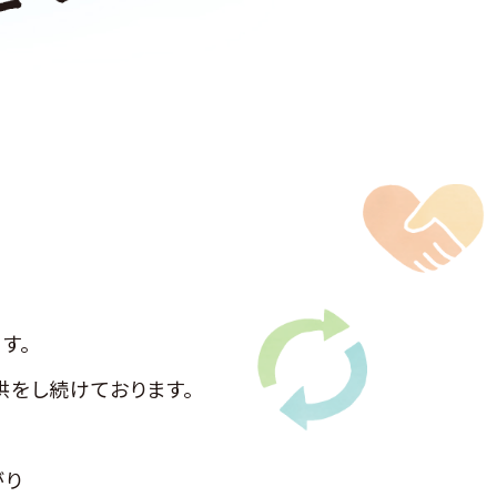
す。
供を
し続けております。
がり