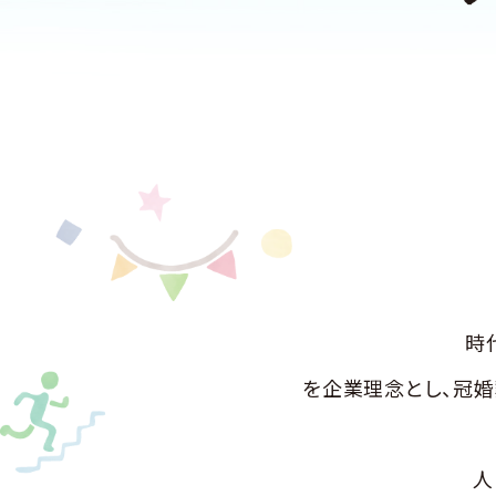
時
を企業理念とし、冠
人